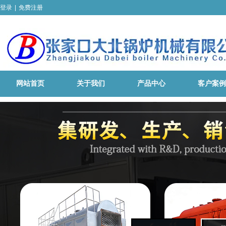
登录
|
免费注册
网站首页
关于我们
产品中心
客户案例